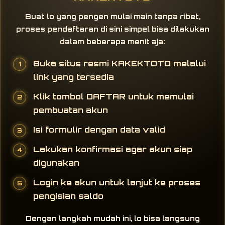
Buat lo yang pengen mulai main tanpa ribet,
proses pendaftaran di sini simpel bisa dilakukan
dalam beberapa menit aja:
Buka situs resmi KAKEKTOTO melalui
link yang tersedia
Klik tombol DAFTAR untuk memulai
pembuatan akun
Isi formulir dengan data valid
Lakukan konfirmasi agar akun siap
digunakan
Login ke akun untuk lanjut ke proses
pengisian saldo
Dengan langkah mudah ini, lo bisa langsung